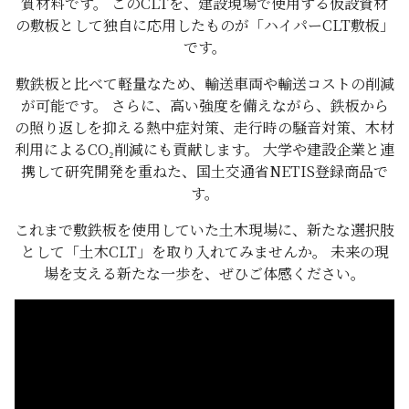
質材料です。 このCLTを、建設現場で使用する仮設資材
の敷板として独自に応用したものが「ハイパーCLT敷板」
です。
敷鉄板と比べて軽量なため、輸送車両や輸送コストの削減
が可能です。 さらに、高い強度を備えながら、鉄板から
の照り返しを抑える熱中症対策、走行時の騒音対策、木材
利用によるCO₂削減にも貢献します。 大学や建設企業と連
携して研究開発を重ねた、国土交通省NETIS登録商品で
す。
これまで敷鉄板を使用していた土木現場に、新たな選択肢
として「土木CLT」を取り入れてみませんか。 未来の現
場を支える新たな一歩を、ぜひご体感ください。