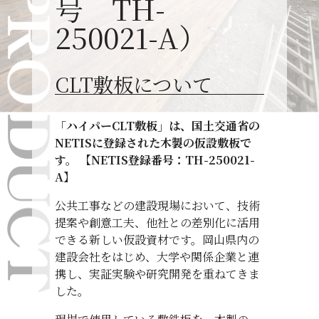
号 TH-
250021-A）
CLT敷板について
「ハイパーCLT敷板」は、国土交通省の
NETISに登録された木製の仮設敷板で
す。 【NETIS登録番号：TH-250021-
A】
公共工事などの建設現場において、技術
提案や創意工夫、他社との差別化に活用
できる新しい仮設資材です。岡山県内の
建設会社をはじめ、大学や関係企業と連
携し、実証実験や研究開発を重ねてきま
した。