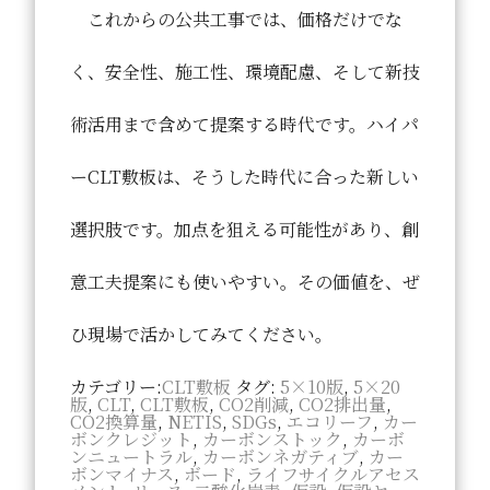
これからの公共工事では、価格だけでな
く、安全性、施工性、環境配慮、そして新技
術活用まで含めて提案する時代です。ハイパ
ーCLT敷板は、そうした時代に合った新しい
選択肢です。加点を狙える可能性があり、創
意工夫提案にも使いやすい。その価値を、ぜ
ひ現場で活かしてみてください。
カテゴリー:
CLT敷板
タグ:
5×10版
,
5×20
版
,
CLT
,
CLT敷板
,
CO2削減
,
CO2排出量
,
CO2換算量
,
NETIS
,
SDGs
,
エコリーフ
,
カー
ボンクレジット
,
カーボンストック
,
カーボ
ンニュートラル
,
カーボンネガティブ
,
カー
ボンマイナス
,
ボード
,
ライフサイクルアセス