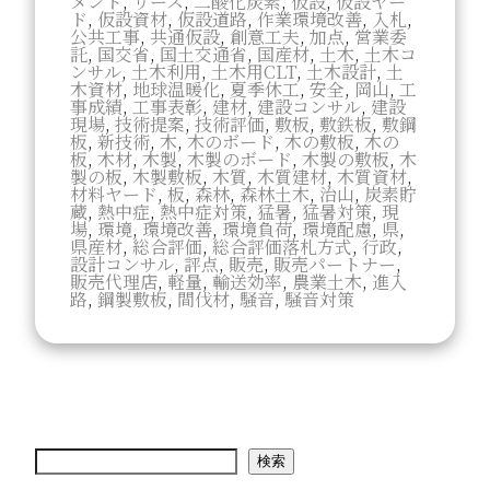
メント
,
リース
,
二酸化炭素
,
仮設
,
仮設ヤー
ド
,
仮設資材
,
仮設道路
,
作業環境改善
,
入札
,
公共工事
,
共通仮設
,
創意工夫
,
加点
,
営業委
託
,
国交省
,
国土交通省
,
国産材
,
土木
,
土木コ
ンサル
,
土木利用
,
土木用CLT
,
土木設計
,
土
木資材
,
地球温暖化
,
夏季休工
,
安全
,
岡山
,
工
事成績
,
工事表彰
,
建材
,
建設コンサル
,
建設
現場
,
技術提案
,
技術評価
,
敷板
,
敷鉄板
,
敷鋼
板
,
新技術
,
木
,
木のボード
,
木の敷板
,
木の
板
,
木材
,
木製
,
木製のボード
,
木製の敷板
,
木
製の板
,
木製敷板
,
木質
,
木質建材
,
木質資材
,
材料ヤード
,
板
,
森林
,
森林土木
,
治山
,
炭素貯
蔵
,
熱中症
,
熱中症対策
,
猛暑
,
猛暑対策
,
現
場
,
環境
,
環境改善
,
環境負荷
,
環境配慮
,
県
,
県産材
,
総合評価
,
総合評価落札方式
,
行政
,
設計コンサル
,
評点
,
販売
,
販売パートナー
,
販売代理店
,
軽量
,
輸送効率
,
農業土木
,
進入
路
,
鋼製敷板
,
間伐材
,
騒音
,
騒音対策
検
検索