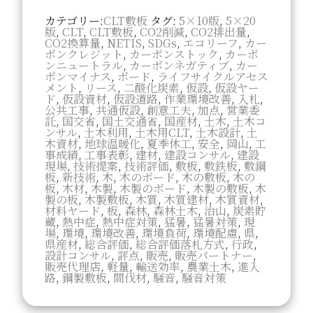
カテゴリー:
CLT敷板
タグ:
5×10版
,
5×20
版
,
CLT
,
CLT敷板
,
CO2削減
,
CO2排出量
,
CO2換算量
,
NETIS
,
SDGs
,
エコリーフ
,
カー
ボンクレジット
,
カーボンストック
,
カーボ
ンニュートラル
,
カーボンネガティブ
,
カー
ボンマイナス
,
ボード
,
ライフサイクルアセス
メント
,
リース
,
二酸化炭素
,
仮設
,
仮設ヤー
ド
,
仮設資材
,
仮設道路
,
作業環境改善
,
入札
,
公共工事
,
共通仮設
,
創意工夫
,
加点
,
営業委
託
,
国交省
,
国土交通省
,
国産材
,
土木
,
土木コ
ンサル
,
土木利用
,
土木用CLT
,
土木設計
,
土
木資材
,
地球温暖化
,
夏季休工
,
安全
,
岡山
,
工
事成績
,
工事表彰
,
建材
,
建設コンサル
,
建設
現場
,
技術提案
,
技術評価
,
敷板
,
敷鉄板
,
敷鋼
板
,
新技術
,
木
,
木のボード
,
木の敷板
,
木の
板
,
木材
,
木製
,
木製のボード
,
木製の敷板
,
木
製の板
,
木製敷板
,
木質
,
木質建材
,
木質資材
,
材料ヤード
,
板
,
森林
,
森林土木
,
治山
,
炭素貯
蔵
,
熱中症
,
熱中症対策
,
猛暑
,
猛暑対策
,
現
場
,
環境
,
環境改善
,
環境負荷
,
環境配慮
,
県
,
県産材
,
総合評価
,
総合評価落札方式
,
行政
,
設計コンサル
,
評点
,
販売
,
販売パートナー
,
販売代理店
,
軽量
,
輸送効率
,
農業土木
,
進入
路
,
鋼製敷板
,
間伐材
,
騒音
,
騒音対策