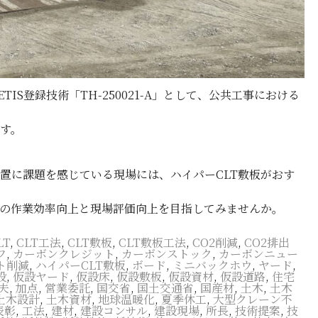
S登録技術「TH-250021-A」として、公共工事における
す。
置に課題を感じている現場には、ハイパーCLT敷板がおす
の作業効率向上と現場評価向上を目指してみませんか。
LT
,
CLT工法
,
CLT敷板
,
CLT敷板工法
,
CO2削減
,
CO2排出
フ
,
カーボンクレジット
,
カーボンストック
,
カーボンニュー
ト削減
,
ハイパーCLT敷板
,
ボード
,
ミニバックホウ
,
ヤード
,
設
,
仮設ヤード
,
仮設床
,
仮設敷板
,
仮設資材
,
仮設道路
,
住宅
夫
,
加点
,
営業委託
,
国交省
,
国土交通省
,
国産材
,
土木
,
土木
土木設計
,
土木資材
,
地球温暖化
,
夏季休工
,
大型クレーン不
表彰
,
工法
,
建材
,
建設コンサル
,
建設現場
,
所長
,
技術提案
,
技