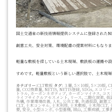
国土交通省の新技術情報提供システムに登録されたNETI
創意工夫、安全対策、環境配慮の提案材料にもなりま
軽量な敷板を探している土木現場、敷鉄板の運搬や設
すめです。軽量敷板という新しい選択肢で、土木現場
カテゴリー:
CLT敷板
タグ:
３層
,
5×10版
,
5×20版
,
C
量
,
CO2換算量
,
NETIS
,
NETIS登録
,
SDGs
,
エコリー
トラル
,
カーボンネガティブ
,
カーボンマイナス
,
コス
ライフサイクルアセスメント
,
リース
,
二酸化炭素
,
仮
外構
,
作業環境改善
,
入札
,
公共工事
,
共通仮設
,
創意工
CLT
,
土木コンサル
,
土木利用
,
土木敷板
,
土木用CLT
,
要
,
安全
,
小型ユンボ
,
小型重機
,
岡山
,
工事成績
,
工事