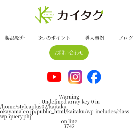
製品紹介
3つのポイント
導入事例
ブログ
お問い合わせ
Warning
: Undefined array key 0 in
/home/styleaplus02/kaitaku-
okayama.co.jp/public_html/kaitaku/wp-includes/class-
wp-query.php
on line
3742