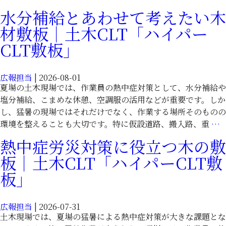
た
パ
100
水分補給とあわせて考えたい木
木
ー
枚
材
材敷板｜土木CLT「ハイパー
CLT
導
敷
敷
入
CLT敷板」
板
板」
さ
｜
れ
土
広報担当
|
2026-08-01
た
木
夏場の土木現場では、作業員の熱中症対策として、水分補給や
木
CLT「ハ
塩分補給、こまめな休憩、空調服の活用などが重要です。しか
の
イ
し、猛暑の現場ではそれだけでなく、作業する場所そのものの
敷
パ
環境を整えることも大切です。特に仮設道路、搬入路、重
…
板
ー
｜
熱中症労災対策に役立つ木の敷
CLT
土
板｜土木CLT「ハイパーCLT敷
敷
木
板」
板」
CLT「ハ
イ
パ
広報担当
|
2026-07-31
ー
土木現場では、夏場の猛暑による熱中症対策が大きな課題とな
CLT