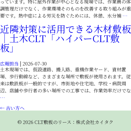
っています。特に屋外作業が中心となる現場では、作業員の体
敷
調管理だけでなく、作業環境そのものを改善する取り組みが重
板」
要です。熱中症による労災を防ぐためには、休憩、水分補
…
近隣対策に活用できる木材敷板
｜土木CLT「ハイパーCLT敷
板」
広報担当
|
2026-07-30
土木現場では、仮設道路、搬入路、重機作業ヤード、資材置
場、歩行動線など、さまざまな場所で敷板が使用されます。従
C
来は敷鉄板が一般的ですが、市街地や住宅地、学校・病院周
辺、店舗や歩行者の多い場所での工事では、作業効率だけでな
近
…
隣
投
←
古い方へ
C
対
稿
策
© 2026 CLT敷板のリース：株式会社カイタク
に