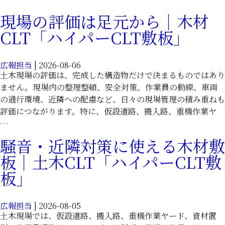
土
量
木
現場の評価は足元から｜木材
な
現
CLT「ハイパーCLT敷板」
木
場
材
｜
敷
土
広報担当
|
2026-08-06
板
木
土木現場の評価は、完成した構造物だけで決まるものではあり
で
CLT「ハ
ません。現場内の整理整頓、安全対策、作業員の動線、車両
土
イ
の通行環境、近隣への配慮など、日々の現場管理の積み重ねも
木
パ
評価につながります。特に、仮設道路、搬入路、重機作業ヤ
現
ー
現
…
場
CLT
場
騒音・近隣対策に使える木材敷
を
敷
の
効
板｜土木CLT「ハイパーCLT敷
板」
評
率
価
板」
化
は
｜
足
土
広報担当
|
2026-08-05
元
木
土木現場では、仮設道路、搬入路、重機作業ヤード、資材置
か