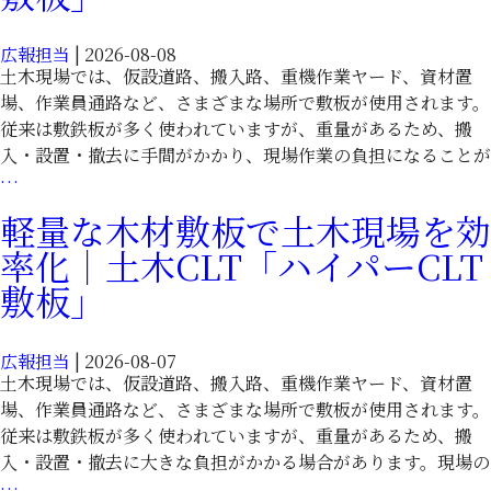
広報担当
|
2026-08-08
土木現場では、仮設道路、搬入路、重機作業ヤード、資材置
場、作業員通路など、さまざまな場所で敷板が使用されます。
従来は敷鉄板が多く使われていますが、重量があるため、搬
入・設置・撤去に手間がかかり、現場作業の負担になることが
軽
…
い
軽量な木材敷板で土木現場を効
木
率化｜土木CLT「ハイパーCLT
材
敷
敷板」
板
で
広報担当
|
2026-08-07
効
土木現場では、仮設道路、搬入路、重機作業ヤード、資材置
率
場、作業員通路など、さまざまな場所で敷板が使用されます。
化
従来は敷鉄板が多く使われていますが、重量があるため、搬
す
入・設置・撤去に大きな負担がかかる場合があります。現場の
る
軽
…