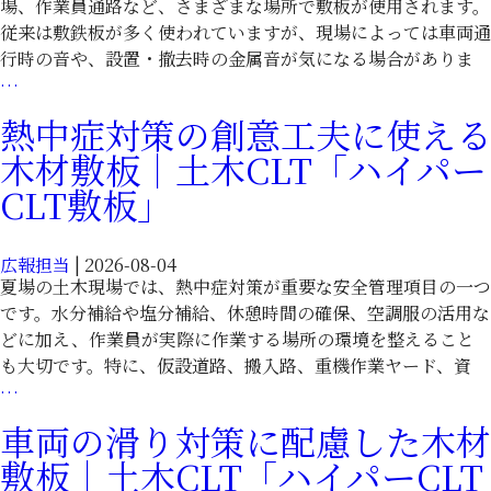
CLT「ハ
場、作業員通路など、さまざまな場所で敷板が使用されます。
ら
イ
従来は敷鉄板が多く使われていますが、現場によっては車両通
｜
パ
行時の音や、設置・撤去時の金属音が気になる場合がありま
木
ー
騒
…
材
CLT
音・
CLT「ハ
熱中症対策の創意工夫に使える
敷
近
イ
木材敷板｜土木CLT「ハイパー
板」
隣
パ
対
CLT敷板」
ー
策
CLT
に
敷
広報担当
|
2026-08-04
使
板」
夏場の土木現場では、熱中症対策が重要な安全管理項目の一つ
え
です。水分補給や塩分補給、休憩時間の確保、空調服の活用な
る
どに加え、作業員が実際に作業する場所の環境を整えること
木
も大切です。特に、仮設道路、搬入路、重機作業ヤード、資
材
熱
…
敷
中
板
車両の滑り対策に配慮した木材
症
｜
敷板｜土木CLT「ハイパーCLT
対
土