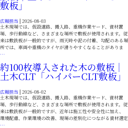
策
敷板」
木
の
CLT「ハ
創
イ
広報担当
|
2026-08-03
意
パ
土木現場では、仮設道路、搬入路、重機作業ヤード、資材置
工
ー
場、歩行動線など、さまざまな場所で敷板が使用されます。従
夫
CLT
来は敷鉄板が一般的ですが、雨天時や泥の付着、勾配のある場
に
敷
所では、車両や重機のタイヤが滑りやすくなることがありま
使
板」
車
…
え
両
る
約100枚導入された木の敷板｜
の
木
土木CLT「ハイパーCLT敷板」
滑
材
り
敷
対
板
広報担当
|
2026-08-02
策
｜
土木現場では、仮設道路、搬入路、重機作業ヤード、資材置
に
土
場、歩行動線など、さまざまな場所で敷板が使用されます。従
配
木
来は敷鉄板が一般的ですが、近年は施工性や安全性に加え、
慮
CLT「ハ
環境配慮、作業環境の改善、現場の差別化につながる資材選定
し
イ
約
…