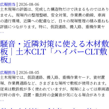
広報担当
|
2026-08-06
土木現場の評価は、完成した構造物だけで決まるものではあり
ません。現場内の整理整頓、安全対策、作業員の動線、車両
の通行環境、近隣への配慮など、日々の現場管理の積み重ねも
評価につながります。特に、仮設道路、搬入路、重機作業ヤ
現
…
場
騒音・近隣対策に使える木材敷
の
板｜土木CLT「ハイパーCLT敷
評
価
板」
は
足
広報担当
|
2026-08-05
元
土木現場では、仮設道路、搬入路、重機作業ヤード、資材置
か
場、作業員通路など、さまざまな場所で敷板が使用されます。
ら
従来は敷鉄板が多く使われていますが、現場によっては車両通
｜
行時の音や、設置・撤去時の金属音が気になる場合がありま
木
騒
…
材
音・
CLT「ハ