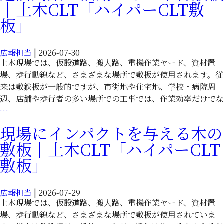
｜土木CLT「ハイパーCLT敷
板」
広報担当
|
2026-07-30
土木現場では、仮設道路、搬入路、重機作業ヤード、資材置
場、歩行動線など、さまざまな場所で敷板が使用されます。従
C
来は敷鉄板が一般的ですが、市街地や住宅地、学校・病院周
辺、店舗や歩行者の多い場所での工事では、作業効率だけでな
近
…
隣
現場にインパクトを与える木の
C
対
敷板｜土木CLT「ハイパーCLT
策
に
敷板」
活
用
C
広報担当
|
2026-07-29
で
土木現場では、仮設道路、搬入路、重機作業ヤード、資材置
き
場、歩行動線など、さまざまな場所で敷板が使用されていま
る