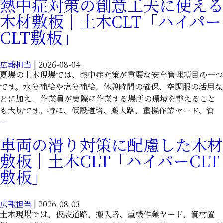
熱中症対策の創意工夫に使える
近
イ
木材敷板｜土木CLT「ハイパー
隣
パ
対
CLT敷板」
ー
策
CLT
に
敷
広報担当
|
2026-08-04
使
板」
夏場の土木現場では、熱中症対策が重要な安全管理項目の一つ
え
です。水分補給や塩分補給、休憩時間の確保、空調服の活用な
る
どに加え、作業員が実際に作業する場所の環境を整えること
木
も大切です。特に、仮設道路、搬入路、重機作業ヤード、資
材
熱
…
敷
中
板
車両の滑り対策に配慮した木材
症
｜
敷板｜土木CLT「ハイパーCLT
対
土
策
敷板」
木
の
CLT「ハ
創
イ
広報担当
|
2026-08-03
意
パ
土木現場では、仮設道路、搬入路、重機作業ヤード、資材置
工
ー