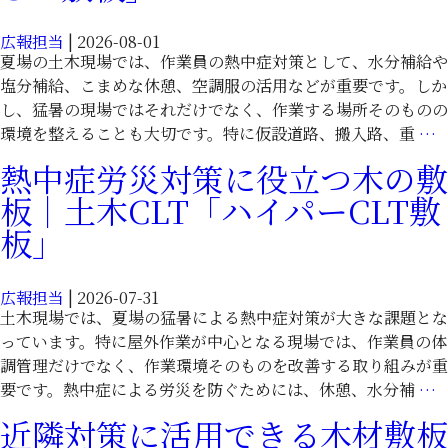
｜
れ
土
広報担当
|
2026-08-01
た
木
夏場の土木現場では、作業員の熱中症対策として、水分補給や
木
CLT「ハ
塩分補給、こまめな休憩、空調服の活用などが重要です。しか
の
イ
し、猛暑の現場ではそれだけでなく、作業する場所そのものの
敷
パ
環境を整えることも大切です。特に仮設道路、搬入路、重
…
板
ー
｜
熱中症労災対策に役立つ木の敷
CLT
土
板｜土木CLT「ハイパーCLT敷
敷
木
板」
板」
CLT「ハ
イ
パ
広報担当
|
2026-07-31
ー
土木現場では、夏場の猛暑による熱中症対策が大きな課題とな
CLT
っています。特に屋外作業が中心となる現場では、作業員の体
敷
調管理だけでなく、作業環境そのものを改善する取り組みが重
板」
要です。熱中症による労災を防ぐためには、休憩、水分補
…
近隣対策に活用できる木材敷板