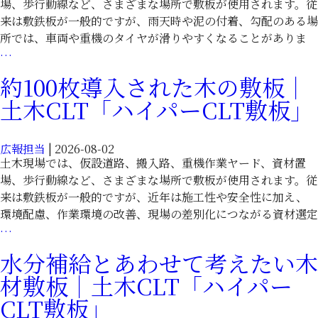
場、歩行動線など、さまざまな場所で敷板が使用されます。従
夫
CLT
来は敷鉄板が一般的ですが、雨天時や泥の付着、勾配のある場
に
敷
所では、車両や重機のタイヤが滑りやすくなることがありま
使
板」
車
…
え
両
る
約100枚導入された木の敷板｜
の
木
土木CLT「ハイパーCLT敷板」
滑
材
り
敷
対
板
広報担当
|
2026-08-02
策
｜
土木現場では、仮設道路、搬入路、重機作業ヤード、資材置
に
土
場、歩行動線など、さまざまな場所で敷板が使用されます。従
配
木
来は敷鉄板が一般的ですが、近年は施工性や安全性に加え、
慮
CLT「ハ
環境配慮、作業環境の改善、現場の差別化につながる資材選定
し
イ
約
…
た
パ
100
水分補給とあわせて考えたい木
木
ー
枚
材
材敷板｜土木CLT「ハイパー
CLT
導
敷
敷
入
CLT敷板」
板
板」
さ