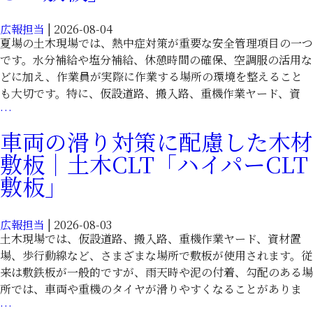
CLT
に
敷
広報担当
|
2026-08-04
使
板」
夏場の土木現場では、熱中症対策が重要な安全管理項目の一つ
え
です。水分補給や塩分補給、休憩時間の確保、空調服の活用な
る
どに加え、作業員が実際に作業する場所の環境を整えること
木
も大切です。特に、仮設道路、搬入路、重機作業ヤード、資
材
熱
…
敷
中
板
車両の滑り対策に配慮した木材
症
｜
敷板｜土木CLT「ハイパーCLT
対
土
策
敷板」
木
の
CLT「ハ
創
イ
広報担当
|
2026-08-03
意
パ
土木現場では、仮設道路、搬入路、重機作業ヤード、資材置
工
ー
場、歩行動線など、さまざまな場所で敷板が使用されます。従
夫
CLT
来は敷鉄板が一般的ですが、雨天時や泥の付着、勾配のある場
に
敷
所では、車両や重機のタイヤが滑りやすくなることがありま
使
板」
車
…
え