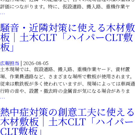
木
パ
評価につながります。特に、仮設道路、搬入路、重機作業ヤ
現
ー
現
…
場
CLT
場
騒音・近隣対策に使える木材敷
を
敷
の
効
板｜土木CLT「ハイパーCLT敷
板」
評
率
価
板」
化
は
｜
足
土
広報担当
|
2026-08-05
元
木
土木現場では、仮設道路、搬入路、重機作業ヤード、資材置
か
CLT「ハ
場、作業員通路など、さまざまな場所で敷板が使用されます。
ら
イ
従来は敷鉄板が多く使われていますが、現場によっては車両通
｜
パ
行時の音や、設置・撤去時の金属音が気になる場合がありま
木
ー
騒
…
材
CLT
音・
CLT「ハ
熱中症対策の創意工夫に使える
敷
近
イ
木材敷板｜土木CLT「ハイパー
板」
隣
パ
対
CLT敷板」
ー
策