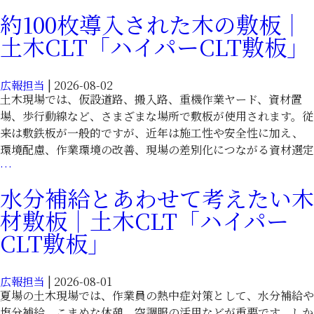
両
る
約100枚導入された木の敷板｜
の
木
土木CLT「ハイパーCLT敷板」
滑
材
り
敷
対
板
広報担当
|
2026-08-02
策
｜
土木現場では、仮設道路、搬入路、重機作業ヤード、資材置
に
土
場、歩行動線など、さまざまな場所で敷板が使用されます。従
配
木
来は敷鉄板が一般的ですが、近年は施工性や安全性に加え、
慮
CLT「ハ
環境配慮、作業環境の改善、現場の差別化につながる資材選定
し
イ
約
…
た
パ
100
水分補給とあわせて考えたい木
木
ー
枚
材
材敷板｜土木CLT「ハイパー
CLT
導
敷
敷
入
CLT敷板」
板
板」
さ
｜
れ
土
広報担当
|
2026-08-01
た
木
夏場の土木現場では、作業員の熱中症対策として、水分補給や
木
CLT「ハ
塩分補給、こまめな休憩、空調服の活用などが重要です。しか