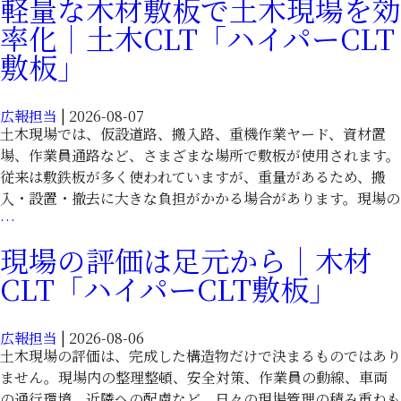
軽量な木材敷板で土木現場を効
木
木
率化｜土木CLT「ハイパーCLT
材
CLT「ハ
敷
敷板」
イ
板
パ
で
ー
広報担当
|
2026-08-07
効
CLT
土木現場では、仮設道路、搬入路、重機作業ヤード、資材置
率
敷
場、作業員通路など、さまざまな場所で敷板が使用されます。
化
板」
従来は敷鉄板が多く使われていますが、重量があるため、搬
す
入・設置・撤去に大きな負担がかかる場合があります。現場の
る
軽
…
土
量
木
現場の評価は足元から｜木材
な
現
CLT「ハイパーCLT敷板」
木
場
材
｜
敷
土
広報担当
|
2026-08-06
板
木
土木現場の評価は、完成した構造物だけで決まるものではあり
で
CLT「ハ
ません。現場内の整理整頓、安全対策、作業員の動線、車両
土
イ
の通行環境、近隣への配慮など、日々の現場管理の積み重ねも