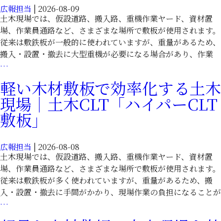
広報担当
|
2026-08-09
土木現場では、仮設道路、搬入路、重機作業ヤード、資材置
場、作業員通路など、さまざまな場所で敷板が使用されます。
従来は敷鉄板が一般的に使われていますが、重量があるため、
搬入・設置・撤去に大型重機が必要になる場合があり、作業
敷
…
鉄
軽い木材敷板で効率化する土木
板
現場｜土木CLT「ハイパーCLT
代
替
敷板」
に
木
広報担当
|
2026-08-08
材
土木現場では、仮設道路、搬入路、重機作業ヤード、資材置
CLT
場、作業員通路など、さまざまな場所で敷板が使用されます。
を
従来は敷鉄板が多く使われていますが、重量があるため、搬
活
入・設置・撤去に手間がかかり、現場作業の負担になることが
用
軽
…
｜
い
土