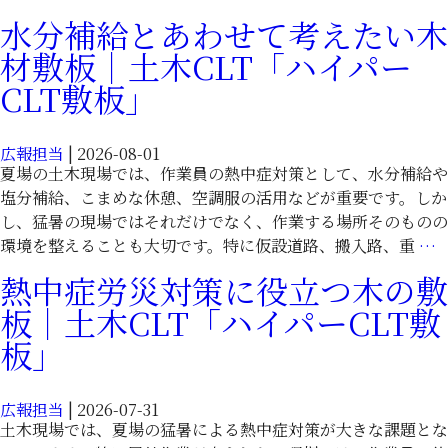
た
パ
100
水分補給とあわせて考えたい木
木
ー
枚
材
材敷板｜土木CLT「ハイパー
CLT
導
敷
敷
入
CLT敷板」
板
板」
さ
｜
れ
土
広報担当
|
2026-08-01
た
木
夏場の土木現場では、作業員の熱中症対策として、水分補給や
木
CLT「ハ
塩分補給、こまめな休憩、空調服の活用などが重要です。しか
の
イ
し、猛暑の現場ではそれだけでなく、作業する場所そのものの
敷
パ
環境を整えることも大切です。特に仮設道路、搬入路、重
…
板
ー
｜
熱中症労災対策に役立つ木の敷
CLT
土
板｜土木CLT「ハイパーCLT敷
敷
木
板」
板」
CLT「ハ
イ
パ
広報担当
|
2026-07-31
ー
土木現場では、夏場の猛暑による熱中症対策が大きな課題とな
CLT