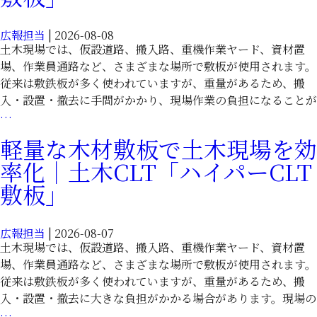
広報担当
|
2026-08-08
土木現場では、仮設道路、搬入路、重機作業ヤード、資材置
場、作業員通路など、さまざまな場所で敷板が使用されます。
従来は敷鉄板が多く使われていますが、重量があるため、搬
入・設置・撤去に手間がかかり、現場作業の負担になることが
軽
…
い
軽量な木材敷板で土木現場を効
木
率化｜土木CLT「ハイパーCLT
材
敷
敷板」
板
で
広報担当
|
2026-08-07
効
土木現場では、仮設道路、搬入路、重機作業ヤード、資材置
率
場、作業員通路など、さまざまな場所で敷板が使用されます。
化
従来は敷鉄板が多く使われていますが、重量があるため、搬
す
入・設置・撤去に大きな負担がかかる場合があります。現場の
る
軽
…