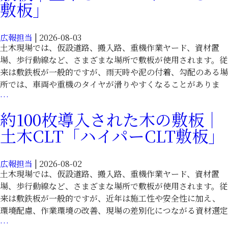
策
敷板」
木
の
CLT「ハ
創
イ
広報担当
|
2026-08-03
意
パ
土木現場では、仮設道路、搬入路、重機作業ヤード、資材置
工
ー
場、歩行動線など、さまざまな場所で敷板が使用されます。従
夫
CLT
来は敷鉄板が一般的ですが、雨天時や泥の付着、勾配のある場
に
敷
所では、車両や重機のタイヤが滑りやすくなることがありま
使
板」
車
…
え
両
る
約100枚導入された木の敷板｜
の
木
土木CLT「ハイパーCLT敷板」
滑
材
り
敷
対
板
広報担当
|
2026-08-02
策
｜
土木現場では、仮設道路、搬入路、重機作業ヤード、資材置
に
土
場、歩行動線など、さまざまな場所で敷板が使用されます。従
配
木
来は敷鉄板が一般的ですが、近年は施工性や安全性に加え、
慮
CLT「ハ
環境配慮、作業環境の改善、現場の差別化につながる資材選定
し
イ
約
…