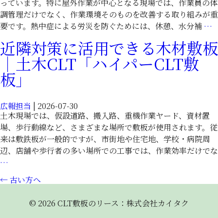
っています。特に屋外作業が中心となる現場では、作業員の体
敷
調管理だけでなく、作業環境そのものを改善する取り組みが重
板」
要です。熱中症による労災を防ぐためには、休憩、水分補
…
近隣対策に活用できる木材敷板
｜土木CLT「ハイパーCLT敷
板」
広報担当
|
2026-07-30
土木現場では、仮設道路、搬入路、重機作業ヤード、資材置
場、歩行動線など、さまざまな場所で敷板が使用されます。従
C
来は敷鉄板が一般的ですが、市街地や住宅地、学校・病院周
辺、店舗や歩行者の多い場所での工事では、作業効率だけでな
近
…
隣
投
←
古い方へ
C
対
稿
策
© 2026 CLT敷板のリース：株式会社カイタク
に