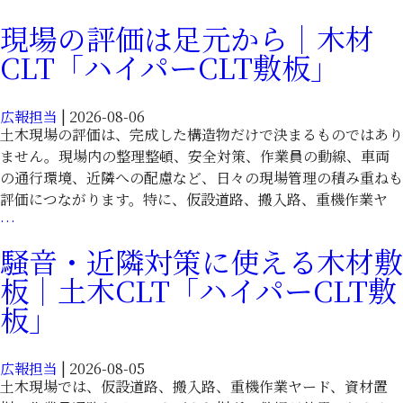
土
量
木
現場の評価は足元から｜木材
な
現
CLT「ハイパーCLT敷板」
木
場
材
｜
敷
土
広報担当
|
2026-08-06
板
木
土木現場の評価は、完成した構造物だけで決まるものではあり
で
CLT「ハ
ません。現場内の整理整頓、安全対策、作業員の動線、車両
土
イ
の通行環境、近隣への配慮など、日々の現場管理の積み重ねも
木
パ
評価につながります。特に、仮設道路、搬入路、重機作業ヤ
現
ー
現
…
場
CLT
場
騒音・近隣対策に使える木材敷
を
敷
の
効
板｜土木CLT「ハイパーCLT敷
板」
評
率
価
板」
化
は
｜
足
土
広報担当
|
2026-08-05
元
木
土木現場では、仮設道路、搬入路、重機作業ヤード、資材置
か