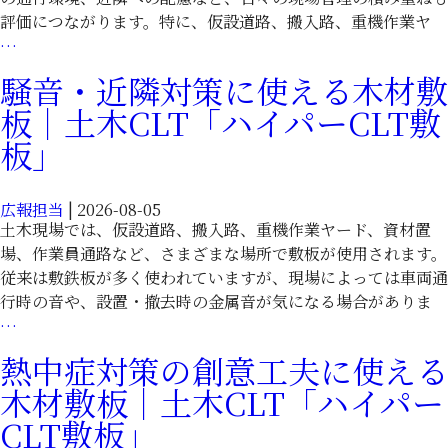
木
パ
評価につながります。特に、仮設道路、搬入路、重機作業ヤ
現
ー
現
…
場
CLT
場
騒音・近隣対策に使える木材敷
を
敷
の
効
板｜土木CLT「ハイパーCLT敷
板」
評
率
価
板」
化
は
｜
足
土
広報担当
|
2026-08-05
元
木
土木現場では、仮設道路、搬入路、重機作業ヤード、資材置
か
CLT「ハ
場、作業員通路など、さまざまな場所で敷板が使用されます。
ら
イ
従来は敷鉄板が多く使われていますが、現場によっては車両通
｜
パ
行時の音や、設置・撤去時の金属音が気になる場合がありま
木
ー
騒
…
材
CLT
音・
CLT「ハ
熱中症対策の創意工夫に使える
敷
近
イ
木材敷板｜土木CLT「ハイパー
板」
隣
パ
対
CLT敷板」
ー
策