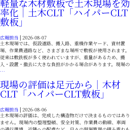
軽量な木材敷板で土木現場を効
木
木
率化｜土木CLT「ハイパーCLT
材
CLT「ハ
敷
敷板」
イ
板
パ
で
ー
広報担当
|
2026-08-07
効
CLT
土木現場では、仮設道路、搬入路、重機作業ヤード、資材置
率
敷
場、作業員通路など、さまざまな場所で敷板が使用されます。
化
板」
従来は敷鉄板が多く使われていますが、重量があるため、搬
す
入・設置・撤去に大きな負担がかかる場合があります。現場の
る
軽
…
土
量
木
現場の評価は足元から｜木材
な
現
CLT「ハイパーCLT敷板」
木
場
材
｜
敷
土
広報担当
|
2026-08-06
板
木
土木現場の評価は、完成した構造物だけで決まるものではあり
で
CLT「ハ
ません。現場内の整理整頓、安全対策、作業員の動線、車両
土
イ
の通行環境、近隣への配慮など、日々の現場管理の積み重ねも