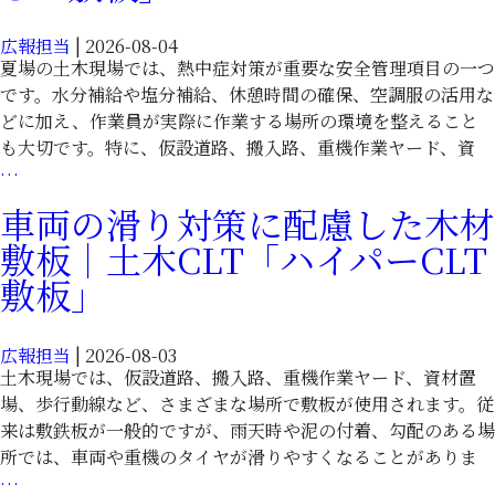
CLT
に
敷
広報担当
|
2026-08-04
使
板」
夏場の土木現場では、熱中症対策が重要な安全管理項目の一つ
え
です。水分補給や塩分補給、休憩時間の確保、空調服の活用な
る
どに加え、作業員が実際に作業する場所の環境を整えること
木
も大切です。特に、仮設道路、搬入路、重機作業ヤード、資
材
熱
…
敷
中
板
車両の滑り対策に配慮した木材
症
｜
敷板｜土木CLT「ハイパーCLT
対
土
策
敷板」
木
の
CLT「ハ
創
イ
広報担当
|
2026-08-03
意
パ
土木現場では、仮設道路、搬入路、重機作業ヤード、資材置
工
ー
場、歩行動線など、さまざまな場所で敷板が使用されます。従
夫
CLT
来は敷鉄板が一般的ですが、雨天時や泥の付着、勾配のある場
に
敷
所では、車両や重機のタイヤが滑りやすくなることがありま
使
板」
車
…
え