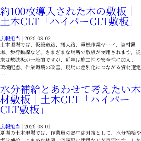
両
る
約100枚導入された木の敷板｜
の
木
土木CLT「ハイパーCLT敷板」
滑
材
り
敷
対
板
広報担当
|
2026-08-02
策
｜
土木現場では、仮設道路、搬入路、重機作業ヤード、資材置
に
土
場、歩行動線など、さまざまな場所で敷板が使用されます。従
配
木
来は敷鉄板が一般的ですが、近年は施工性や安全性に加え、
慮
CLT「ハ
環境配慮、作業環境の改善、現場の差別化につながる資材選定
し
イ
約
…
た
パ
100
水分補給とあわせて考えたい木
木
ー
枚
材
材敷板｜土木CLT「ハイパー
CLT
導
敷
敷
入
CLT敷板」
板
板」
さ
｜
れ
土
広報担当
|
2026-08-01
た
木
夏場の土木現場では、作業員の熱中症対策として、水分補給や
木
CLT「ハ
塩分補給、こまめな休憩、空調服の活用などが重要です。しか