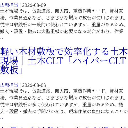
広報担当
|
2026-08-09
土木現場では、仮設道路、搬入路、重機作業ヤード、資材置
場、作業員通路など、さまざまな場所で敷板が使用されます。
従来は敷鉄板が一般的に使われていますが、重量があるため、
搬入・設置・撤去に大型重機が必要になる場合があり、作業
敷
…
鉄
軽い木材敷板で効率化する土木
板
現場｜土木CLT「ハイパーCLT
代
替
敷板」
に
木
広報担当
|
2026-08-08
材
土木現場では、仮設道路、搬入路、重機作業ヤード、資材置
CLT
場、作業員通路など、さまざまな場所で敷板が使用されます。
を
従来は敷鉄板が多く使われていますが、重量があるため、搬
活
入・設置・撤去に手間がかかり、現場作業の負担になることが
用
軽
…
｜
い
土